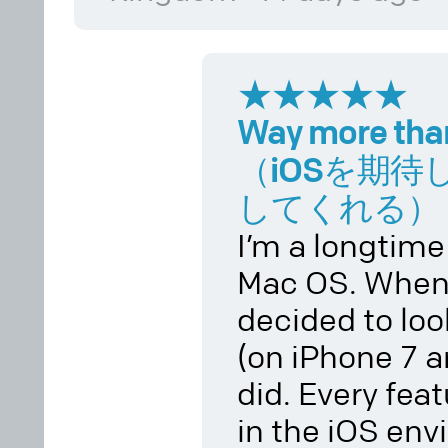
★★★★★
Way more than
（iOSを期
してくれる）
I’m a longtime
Mac OS. When 
decided to loo
(on iPhone 7 an
did. Every fea
in the iOS env