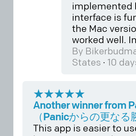
implemented h
interface is fu
the Mac versi
worked well. 
By Bikerbudma
·
States
10 day
★★★★★
Another winner from P
（Panicからの更なる
This app is easier to use