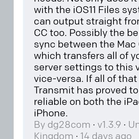
with the iOS11 Files sys
can output straight fr
CC too. Possibly the bes
sync between the Mac 
which transfers all of y
server settings to this
vice-versa. If all of tha
Transmit has proved to 
reliable on both the iP
iPhone.
·
·
By dg28com
v1.3.9
Un
·
Kingdom
14 days ago