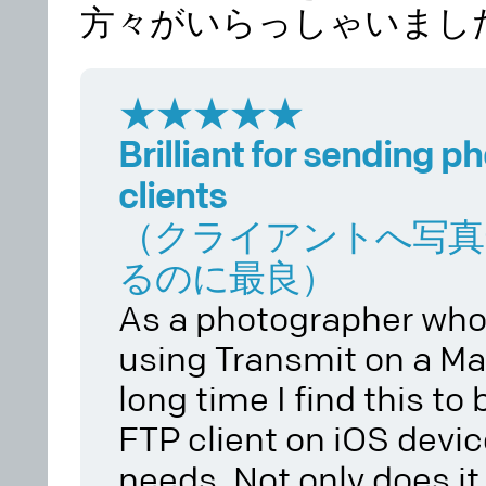
方々がいらっしゃいまし
★★★★★
Brilliant for sending p
clients
（クライアントへ写真
るのに最良）
As a photographer who
using Transmit on a Mac
long time I find this to
FTP client on iOS devic
needs. Not only does it