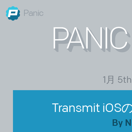
Panic
1月 5th
Transmit 
By 