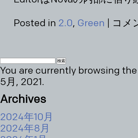
Posted in
2.0
,
Green
|
コメ
検
You are currently browsing th
索:
5月, 2021.
Archives
2024年10月
2024年8月